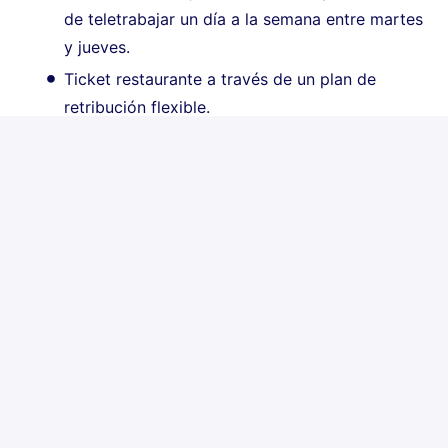
de teletrabajar un día a la semana entre martes
y jueves.
Ticket restaurante a través de un plan de
retribución flexible.
Seguro médico privado, disponible una vez
superado el periodo de prueba.
Hybrid
Alicante
,
Comunidad Valenciana
,
Spain
Property Acquisition
Apply