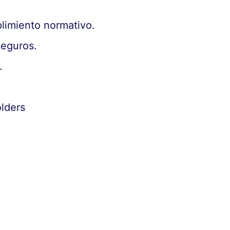
plimiento normativo.
seguros.
.
.
olders