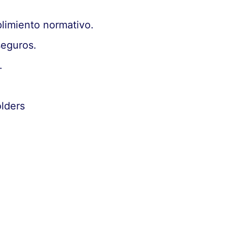
plimiento normativo.
seguros.
.
.
olders